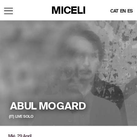
MICELI
CAT
EN
ES
ABUL MOGARD
(IT)  LIVE  SOLO
Mié, 29 April