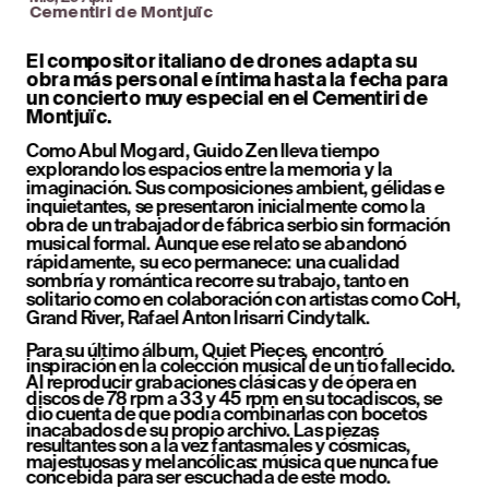
Cementiri de Montjuïc
El compositor italiano de drones adapta su 
obra más personal e íntima hasta la fecha para 
un concierto muy especial en el Cementiri de 
Montjuïc.
Como Abul Mogard, Guido Zen lleva tiempo 
explorando los espacios entre la memoria y la 
imaginación. Sus composiciones ambient, gélidas e 
inquietantes, se presentaron inicialmente como la 
obra de un trabajador de fábrica serbio sin formación 
musical formal. Aunque ese relato se abandonó 
rápidamente, su eco permanece: una cualidad 
sombría y romántica recorre su trabajo, tanto en 
solitario como en colaboración con artistas como CoH, 
Grand River, Rafael Anton Irisarri 
Cindytalk
.
Para su último álbum, Quiet Pieces, encontró 
inspiración en la colección musical de un tío fallecido. 
Al reproducir grabaciones clásicas y de ópera en 
discos de 78 rpm a 33 y 45 rpm en su tocadiscos, se 
dio cuenta de que podía combinarlas con bocetos 
inacabados de su propio archivo. Las piezas 
resultantes son a la vez fantasmales y cósmicas, 
majestuosas y melancólicas: música que nunca fue 
concebida para ser escuchada de este modo. 