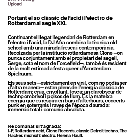
Upload
Portant el so clàssic de l’acid i l’electro de 
Rotterdam al segle XXI.
Continuant el llegat llegendari de Rotterdam en 
l’electro i l’acid, la DJ Afra combina la tècnica old 
school amb una mirada fresca i contemporània. 
Recolzada per la institució rotterdamesa Clone —on 
punxa conjuntament amb el propietari del segell, 
Serge, sota el nom de Forcefield—, també és resident 
de la molt estimada festa queer d’Amsterdam 
Spielraum.
Els seus sets —estrictament en vinil, com no podia ser 
d’altra manera— estan plens de l’energia clàssica de 
Rotterdam: crua, envoltant, fosca; un clarobscur de 
techno ombrívol i polsos de llum. És la mateixa 
energia que es respira en bars d’afterhours, concerts 
punk en soterranis i raves de l’època daurada: 
immersió total i comunió absoluta.
Recomanat si t'agrada: 
I-F, Rotterdam acid, Clone Records, classic Detroit techno, The 
Hacker, midnight electro, Helena Hauff.