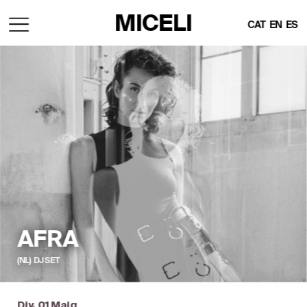
MICELI
CAT
EN
ES
AFRA
(NL)  DJ SET
Div, 01 Maig