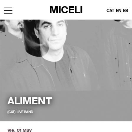
MICELI
CAT
EN
ES
ALIMENT
(CAT)  LIVE BAND
Vie, 01 May