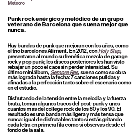
Meteoro
Punk rock enérgico y melódico de un grupo 
veterano de Barcelona que suena mejor que 
nunca.
Hay bandas de punk que mejoran con los años, como 
el trío barcelonés 
. En 2012, con 
Holy Slap
, 
Aliment
presentaron al mundo su frenética mezcla de garage 
rock y pop punk; los discos posteriores les han visto 
rebajar un poco el caos sin perder intensidad. Su 
último miniálbum, 
Sempre Res
, suena como su obra 
más lograda hasta la fecha: 7 canciones pulidas y 
afinadas a la perfección tanto sobre el escenario como 
en el estudio.
Disfrutando de la tensión entre la melodía y la fuerza 
bruta, toman algunos trucos del post-punk y unos 
cuantos más del college rock de los 80 y los 90. El 
resultado es una banda más ligera y más tensa que 
nunca: igual de disfrutables tanto si estás gritando 
cada letra en primera fila como si observas desde el 
fondo de la sala.