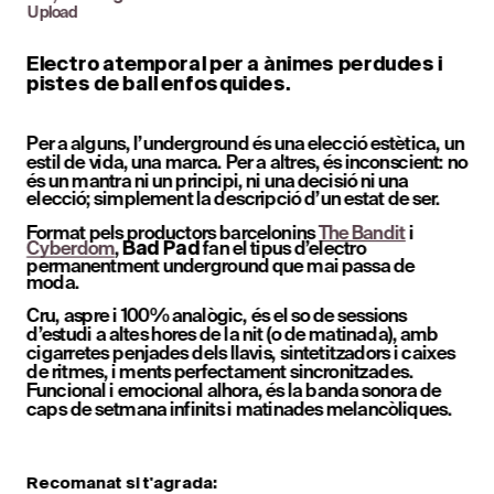
Upload
Electro atemporal per a ànimes perdudes i 
pistes de ball enfosquides.
Per a alguns, l’underground és una elecció estètica, un 
estil de vida, una marca. Per a altres, és inconscient: no 
és un mantra ni un principi, ni una decisió ni una 
elecció; simplement la descripció d’un estat de ser.
Format pels productors barcelonins 
The Bandit
 i 
Cyberdom
, 
 fan el tipus d’electro 
Bad Pad
permanentment underground que mai passa de 
moda. 
Cru, aspre i 100% analògic, és el so de sessions 
d’estudi a altes hores de la nit (o de matinada), amb 
cigarretes penjades dels llavis, sintetitzadors i caixes 
de ritmes, i ments perfectament sincronitzades. 
Funcional i emocional alhora, és la banda sonora de 
caps de setmana infinits i matinades melancòliques. 
Recomanat si t'agrada: 