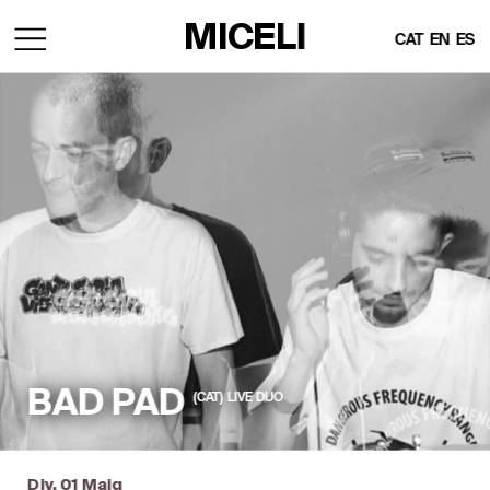
MICELI
CAT  
EN
ES
BAD PAD
(CAT)  LIVE  DUO
Div, 01 Maig