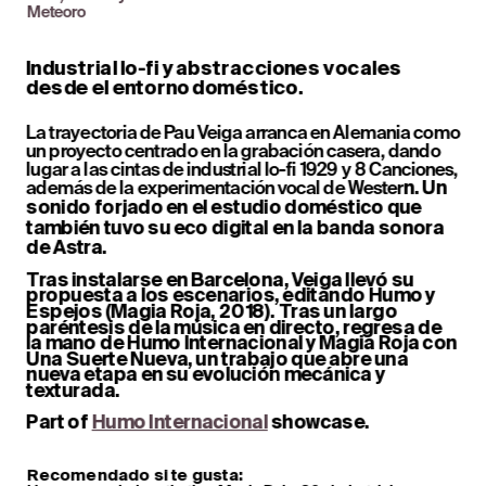
Meteoro
Industrial lo-fi y abstracciones vocales 
desde el entorno doméstico.
La trayectoria de Pau Veiga arranca en Alemania como 
un proyecto centrado en la grabación casera, dando 
lugar a las cintas de industrial lo-fi 1929 y 8 Canciones, 
además de la experimentación vocal de Wester
n. Un 
sonido forjado en el estudio doméstico que 
también tuvo su eco digital en la banda sonora 
de Astra.
Tras instalarse en Barcelona, Veiga llevó su 
propuesta a los escenarios, editando Humo y 
Espejos (Magia Roja, 2018). Tras un largo 
paréntesis de la música en directo, regresa de 
la mano de Humo Internacional y Magia Roja con 
Una Suerte Nueva, un trabajo que abre una 
nueva etapa en su evolución mecánica y 
texturada.
Part of 
Humo Internacional
 showcase.
Recomendado si te gusta: