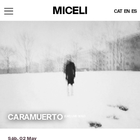
MICELI
CAT
  EN  
ES
CARAMUERTO
(CAT)  LIVE  SOLO
Sáb, 02 May