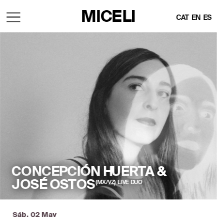
MICELI
CAT
EN
ES
CONCEPCIÓN HUERTA & 
JOSÉ OSTOS
(MX/VZ)  LIVE  DUO
Sáb, 02 May