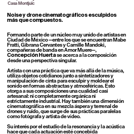
Casa Montjuïc
Noise y drone cinematográficos esculpidos 
más que compuestos.
Formando parte de un núcleo muy unido de artistas en 
Ciudad de México —entre los que se encuentran Mabe 
Fratti, Gibrana Cervantes y Camille Mandoki, 
compañeras de banda en Amor Muere—, 
 se acerca a la composición 
Concepción Huerta
desde una perspectiva singular.
Artista con una práctica que va más allá de la música, 
utiliza objetos cotidianos junto a sintetizadores y 
manipulación de cinta para esculpir y moldear el 
sonido en formas abstractas y atmosféricas. Esto 
otorga a sus composiciones una cualidad casi 
artesanal: ni completamente orgánica ni 
estrictamente industrial. Hay también una dimensión 
cinematográfica en su mezcla áspera y terrenal de 
drones y ruido, que surge de sus prácticas paralelas 
como fotógrafa y artista de vídeo.
Su interés por el estudio de la resonancia y la acústica 
hace que cada actuación esté concebida 