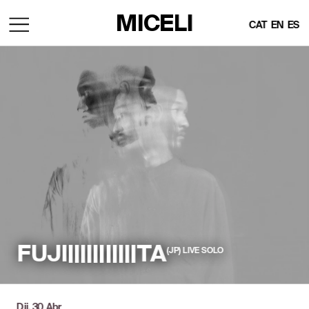
MICELI
CAT
EN
ES
FUJI|||||||||||TA
(JP)  LIVE  SOLO
Dij, 30 Abr