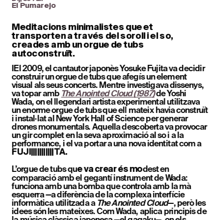
El Pumarejo
Meditacions minimalistes que et 
transporten a través del soroll i el so, 
creades amb un orgue de tubs 
autoconstruït.
IEl 2009, el cantautor japonès Yosuke Fujita va decidir 
construir un orgue de tubs que afegís un element 
visual als seus concerts. Mentre investigava dissenys, 
va topar amb 
The Anointed Cloud (1987)
 de Yoshi 
Wada, on el llegendari artista experimental utilitzava 
un enorme orgue de tubs que ell mateix havia construït 
i instal·lat al New York Hall of Science per generar 
drones monumentals. Aquella descoberta va provocar 
un gir complet en la seva aproximació al so i a la 
performance, i el va portar a una nova identitat com a 
FUJI|||||||||||TA.
L’orgue de tubs qu
dest en 
e va crear és mo
comparació amb el gegantí instrument de Wada: 
funciona amb una bomba que controla amb la mà 
esquerra —a diferència de la complexa interfície 
informàtica utilitzada a 
The Anointed Cloud
—, però les 
idees són les mateixes. Com Wada, aplica principis de 
la música clàssica japonesa —el gagaku—, on els 