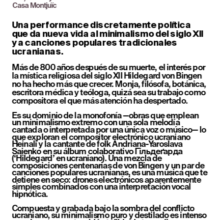
Casa Montjuïc
Una performance discretamente política 
que da nueva vida al minimalismo del siglo XII 
y a canciones populares tradicionales 
ucranianas.
Más de 800 años después de su muerte, el interés por 
la mística religiosa del siglo XII Hildegard von Bingen 
no ha hecho más que crecer. Monja, filósofa, botánica, 
escritora médica y teóloga, quizá sea su trabajo como 
compositora el que más atención ha despertado.
Es su dominio de la monofonía —obras que emplean 
un minimalismo extremo con una sola melodía 
cantada o interpretada por una única voz o músico— lo 
que exploran el compositor electrónico ucraniano 
Heinali y la cantante de folk Andriana-Yaroslava 
Saienko en su álbum colaborativo Гільдеґарда 
(‘Hildegard’ en ucraniano). Una mezcla de 
composiciones centenarias de von Bingen y un par de 
canciones populares ucranianas, es una música que te 
detiene en seco: drones electrónicos aparentemente 
simples combinados con una interpretación vocal 
hipnótica.
Compuesta y grabada bajo la sombra del conflicto 
ucraniano, su minimalismo puro y destilado es intenso 