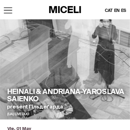
MICELI
CAT
EN
ES
HEINALI & ANDRIANA-YAROSLAVA 
SAIENKO
present Гільдеґарда
(UA)  LIVE DUO
Vie, 01 May