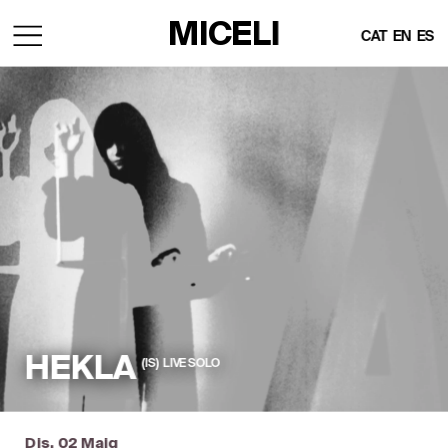
MICELI
CAT
EN
ES
HEKLA
(IS)  LIVE SOLO
Dis, 02 Maig