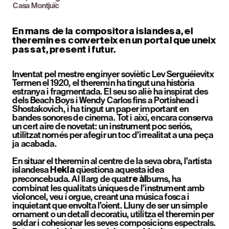
Casa Montjuïc
En mans de la compositora islandesa, el 
theremin es converteix en un portal que uneix 
passat, present i futur.
Inventat pel mestre enginyer soviètic Lev Serguéievitx 
Termen el 1920, el theremin ha tingut una història 
estranya i fragmentada. El seu so aliè ha inspirat des 
dels Beach Boys i Wendy Carlos fins a Portishead i 
Shostakovich, i ha tingut un paper important en 
bandes sonores de cinema. Tot i així, encara conserva 
un cert aire de novetat: un instrument poc seriós, 
utilitzat només per afegir un toc d’irrealitat a una peça 
ja acabada.
En situar el theremin al centre de la seva obra, l’artista 
i
slandesa 
 qüestiona aquesta idea 
Hekla
preconcebuda. Al llarg de quat
bums, ha 
re àl
combinat les qualitats úniques de l’instrument amb 
violoncel, veu i orgue, creant una música fosca i 
inquietant que envolta l’oient. Lluny de ser un simple 
ornament o un detall decoratiu, utilitza el theremin per 
soldar i cohesionar les seves composicions espectrals. 