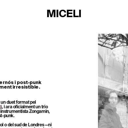
MICELI
ernós i post-punk 
ment irresistible.
un duet format pel 
i
, i ara oficialment un trio 
iinstrumentista Zongamin, 
ost-punk.
TICKETS
l o del sud de Londres —ni 