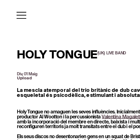
HOLY TONGUE
(UK)  LIVE  BAND
Div, 01 Maig
Upload
La mescla atemporal del trio britànic de dub cav
esqueletal és psicodèlica, estimulant i absoluta
Holy Tongue no amaguen les seves influències. Inicialment 
productor 
Al Wootton
 i la percussionista 
Valentina Magalett
amb la incorporació del membre en directe, baixista i mult
reconfiguren territoris ja molt transitats entre el dub i el p
Els seus discos no desentonarien gens en un squat de Bristo