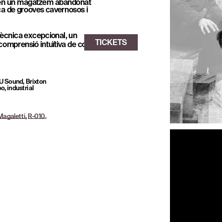
 en un magatzem abandonat 
ca de grooves cavernosos i 
ècnica excepcional, un 
comprensió intuïtiva de com 
 Sound, Brixton 
, industrial 
Magaletti
, 
R-010
.