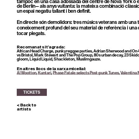
tampoc en una casa adossada del centre de Nova York o
de Berlín— als anys vuitanta: la mateixa combinació clàssi
un espai negatiu tallant i ben definit. 
En directe són demolidors: tres músics veterans amb una t
coneixement profund del seu material de referència i una 
tocar plegats.
TICKETS
Recomanat si t'agrada:
African Head Charge, punky reggae parties, Adrian Sherwood and On-U
vs Bristol, Mark Stewart and The Pop Group, 80s urban decay, 23 Skidoo
gloom, Liquid Liquid, Shackleton, Muslimgauze.
En altres llocs de la xarxa micelial:
Al Wootton
, 
Kuntari
, 
Phase Fatale selects Post-punk Tunes
, 
Valentina 
< Back to 
artists