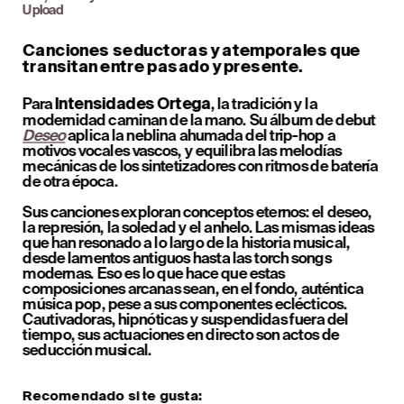
Upload
Canciones seductoras y atemporales que 
transitan entre pasado y presente.
Para 
, la tradición y la 
Intensidades Ortega
modernidad caminan de la mano. Su álbum de debut 
Deseo
 aplica la neblina ahumada del trip-hop a 
motivos vocales vascos, y equilibra las melodías 
mecánicas de los sintetizadores con ritmos de batería 
de otra época.
Sus canciones exploran conceptos eternos: el deseo, 
la represión, la soledad y el anhelo. Las mismas ideas 
que han resonado a lo largo de la historia musical, 
desde lamentos antiguos hasta las torch songs 
modernas. Eso es lo que hace que estas 
composiciones arcanas sean, en el fondo, auténtica 
música pop, pese a sus componentes eclécticos. 
Cautivadoras, hipnóticas y suspendidas fuera del 
tiempo, sus actuaciones en directo son actos de 
seducción musical.
Recomendado si te gusta: 