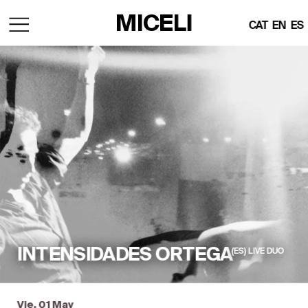
MICELI
CAT
EN
ES
INTENSIDADES ORTEGA
(ES)  LIVE  DUO
Vie, 01 May