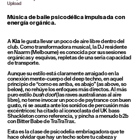
Upload
Música de baile psicodélica impulsada con 
energía orgánica.
A 
 le gusta llevar un poco de aire libre dentro del 
Kia
club. Como transformadora musical, la DJ residente 
en Naarm (Melbourne) es conocida por sus sesiones 
orgánicas y esquivas, repletas de una seria capacidad 
de transporte.
Aunque su estilo está claramente arraigado en la 
conexión mente-cuerpo del deep techno, en aquel 
principio de “como es arriba, es abajo” (as above, so 
below), no rehúye los enfoques más directos. Al más 
puro estilo 
bush doof
 (las raves australianas al aire 
libre), no teme invocar un poco de psytrance con buen 
gusto, ni se asusta ante los sonidos de percusión más 
excéntricos: ha citado al iconoclasta del UK bass 
Shackleton como referencia, y pincha a menudo b2b 
con Bitter Babe de TraTraTrax.
Esta es la clase de psicodelia embriagadora que te 
hace olvidar que hay un techo sobre tu cabeza y 