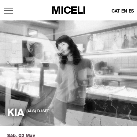
MICELI
CAT
EN
ES
KIA
(AUS)   DJ SET
Sáb, 02 May