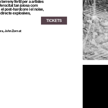
erreny fèrtil per a artistes 
rocitat tan joiosa com 
l post-hardcore i el noise, 
irecte explosives, 
a, John Zorn at 