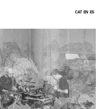
CAT
EN
ES