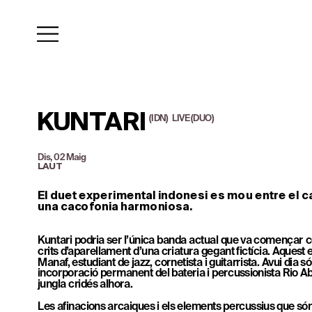
KUNTARI
(IDN)   LIVE (DUO)
Dis, 02 Maig
LAUT
El duet experimental indonesi es mou entre el cao
una cacofonia harmoniosa.
Kuntari podria ser l’única banda actual que va començar co
crits d’aparellament d’una criatura gegant fictícia. Aquest era
Manaf, estudiant de jazz, cornetista i guitarrista. Avui dia s
incorporació permanent del bateria i percussionista Rio Abr
jungla cridés alhora.
Les afinacions arcaiques i els elements percussius que són 