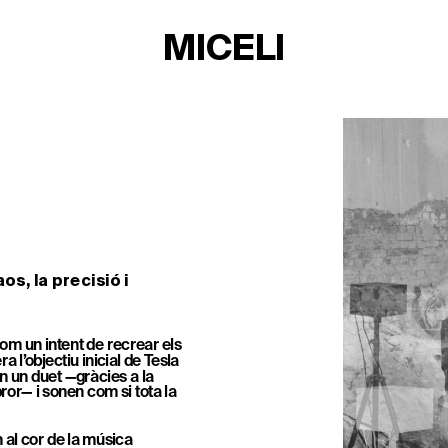
MICELI
s, la precisió i 
m un intent de recrear els 
 l’objectiu inicial de Tesla 
ón un duet —gràcies a la 
or— i sonen com si tota la 
TICKETS
al cor de la música 