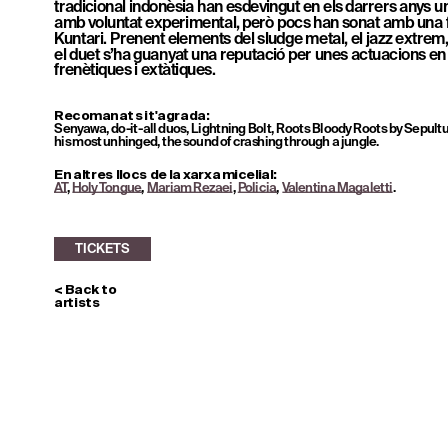
tradicional indonèsia han esdevingut en els darrers anys un t
amb voluntat experimental, però pocs han sonat amb una fe
Kuntari. Prenent elements del sludge metal, el jazz extrem, e
el duet s’ha guanyat una reputació per unes actuacions en d
frenètiques i extàtiques.
TICKETS
Recomanat si t'agrada: 
Senyawa, do-it-all duos, Lightning Bolt, Roots Bloody Roots by Sepultur
his most unhinged, the sound of crashing through a jungle. 
En altres llocs de la xarxa micelial:
AT
, 
Holy Tongue
, 
Mariam Rezaei
, 
Policia
, 
Valentina Magaletti
.
< Back to 
artists