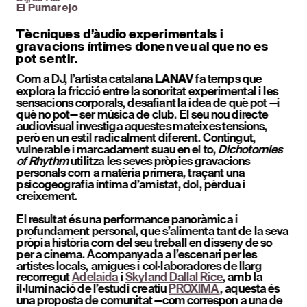
El Pumarejo
Tècniques d’àudio experimentals i 
gravacions íntimes donen veu al que no es 
pot sentir.
Com a DJ, l’artista catalana 
 fa temps que 
LANAV
explora la fricció entre la sonoritat experimental i les 
sensacions corporals, desafiant la idea de què pot —i 
què no pot— ser música de club. El seu nou directe 
audiovisual investiga aquestes mateixes tensions, 
però en un estil radicalment diferent. Contingut, 
vulnerable i marcadament suau en el to, 
Dichotomies 
of Rhythm
 utilitza les seves pròpies gravacions 
personals com a matèria primera, traçant una 
psicogeografia íntima d’amistat, dol, pèrdua i 
creixement.
El resultat és una performance panoràmica i 
profundame
n
t personal, que s’alimenta tant de la seva 
pròpia història com del seu treball en disseny de so 
per a cinema. Acompanyada a l’escenari per les 
artistes locals, amigues i col·laboradores de llarg 
recorregut 
Adelaida
 i 
Skyland Dallal Rice
, amb la 
il·luminació de l’estudi creatiu 
PROXIMA
, aquesta és 
una proposta de comunitat —com correspon a una de 