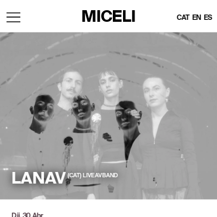
MICELI
CAT
EN
ES
LANAV
(CAT)  LIVE AV BAND
Dij, 30 Abr