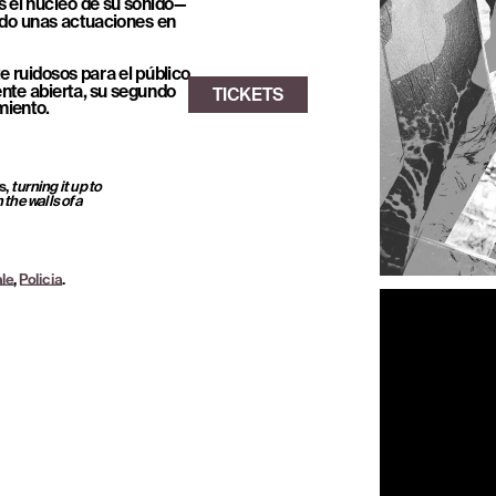
s el núcleo de su sonido— 
ado unas actuaciones en 
 ruidosos para el público 
ente abierta, su segundo 
miento.
, 
turning it up to 
he walls of a 
le
, 
Policia
.