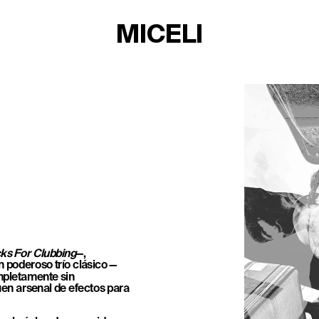
MICELI
cks For Clubbing
—, 
 poderoso trío clásico —
mpletamente sin 
uen arsenal de efectos para 
TICKETS