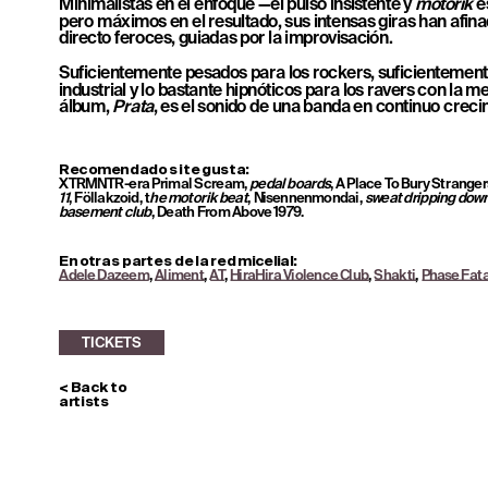
Minimalistas en el enfoque —el pulso insistente y 
motorik
 e
pero máximos en el resultado, sus intensas giras han afin
directo feroces, guiadas por la improvisación.
Suficientemente pesados para los rockers, suficientemente
industrial y lo bastante hipnóticos para los ravers con la m
álbum, 
Prata
, es el sonido de una banda en continuo creci
TICKETS
Recomendado si te gusta: 
XTRMNTR-era Primal Scream, 
pedal boards
, A Place To Bury Strangers
11
, Föllakzoid, t
he motorik beat
, Nisennenmondai, 
sweat dripping down t
basement club
, Death From Above 1979.
En otras partes de la red micelial: 
Adele Dazeem
, 
Aliment
, 
AT
, 
HiraHira Violence Club
, 
Shakti
, 
Phase Fata
< Back to 
artists