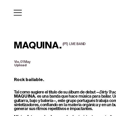
MAQUINA.
(PT)  LIVE  BAND
Vie, 01 May
Upload
Rock bailable.
Tal como sugiere el título de su álbum de debut —
Dirty Tra
 es una banda que hace música para bailar. Un
MAQUINA.
guitarra, bajo y batería—, este grupo portugués trabaja co
sintetizadores, confiando en la materia orgánica y en un b
generar sus ritmos repetitivos e impactantes.