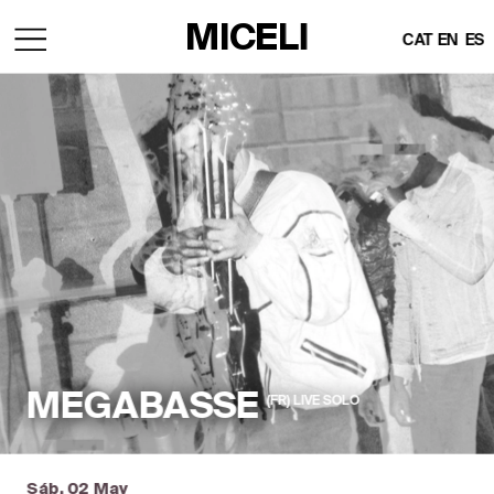
MICELI
CAT
EN
ES
MEGABASSE
(FR)  LIVE  SOLO
Sáb, 02 May