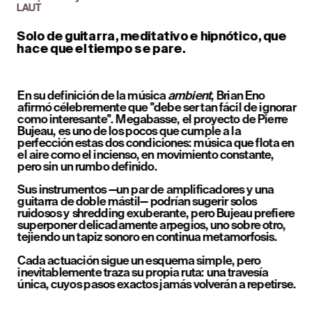
LAUT
Solo de guitarra, meditativo e hipnótico, que 
hace que el tiempo se pare.
En su definición de la música 
ambient
, Brian Eno 
afirmó célebremente que "debe ser tan fácil de ignorar 
como interesante". Megabasse, el proyecto de Pierre 
Bujeau, es uno de los pocos que cumple a la 
perfección estas dos condiciones: música que flota en 
el aire como el incienso, en movimiento constante, 
pero sin un rumbo definido.
Sus instrumentos —un par de amplificadores y una 
guitarra de doble mástil— podrían sugerir solos 
ruidosos y shredding exuberante, pero Bujeau prefiere 
superponer delicadamente arpegios, uno sobre otro, 
tejiendo un tapiz sonoro en continua metamorfosis.
Cada actuación sigue un esquema simple, pero 
inevitablemente traza su propia ruta: una travesía 
única, cuyos pasos exactos jamás volverán a repetirse.