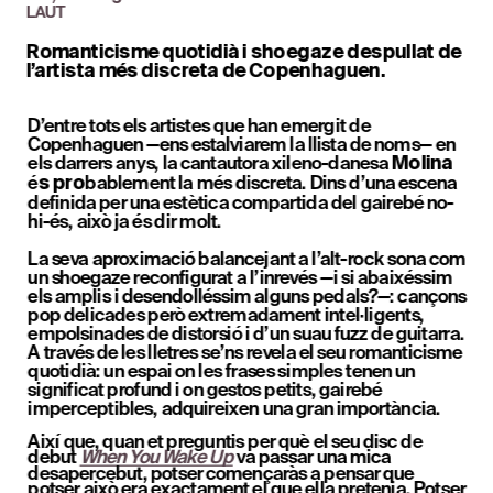
LAUT
Romanticisme quotidià i shoegaze despullat de 
l’artista més discreta de Copenhaguen.
D’entre tots els artistes que han emergit de 
Copenhaguen —ens estalviarem la llista de noms— en 
els darrers anys, la cantautora xileno-danesa 
Molina
é
bablement la més discreta. Dins d’una escena 
s pro
definida per una estètica compartida del gairebé no-
hi-és, això ja és dir molt.
La seva aproximació balancejant a l’alt-rock sona com 
un shoegaze reconfigurat a l’inrevés —i si abaixéssim 
els amplis i desendolléssim alguns pedals?—: cançons 
pop delicades però extremadament intel·ligents, 
empolsinades de distorsió i d’un suau fuzz de guitarra. 
A través de les lletres se’ns revela el seu romanticisme 
quotidià: un espai on les frases simples tenen un 
significat profund i on gestos petits, gairebé 
imperceptibles, adquireixen una gran importància.
Així que, quan et preguntis per què el seu disc de 
debut 
When You Wake Up
 va passar una mica 
desapercebut, potser començaràs a pensar que 
potser això era exactament el que ella pretenia. Potser 