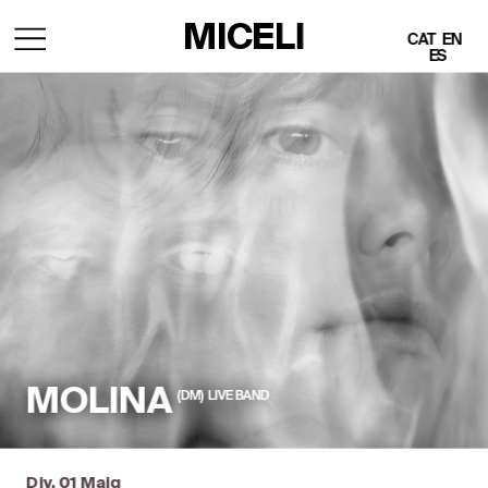
MICELI
CAT
EN
ES
MOLINA
(DM)  LIVE BAND
Div, 01 Maig