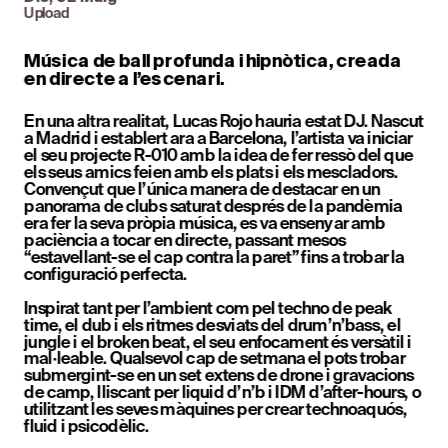
Upload
Música de ball profunda i hipnòtica, creada 
en directe a l’escenari.
En una altra realitat, Lucas Rojo hauria estat DJ. Nascut 
a Madrid i establert ara a Barcelona, l’artista va iniciar 
el seu projecte R-010 amb la idea de fer ressò del que 
els seus amics feien amb els plats i els mescladors. 
Convençut que l’única manera de destacar en un 
panorama de clubs saturat després de la pandèmia 
era fer la seva pròpia música, es va ensenyar amb 
paciència a tocar en directe, passant mesos 
“estavellant-se el cap contra la paret” fins a trobar la 
configuració perfecta.
Inspirat tant per l’ambient com pel techno de peak 
time, el dub i els ritmes desviats del drum’n’bass, el 
jungle i el broken beat, el seu enfocament és versàtil i 
mal·leable. Qualsevol cap de setmana el pots trobar 
submergint-se en un set extens de drone i gravacions 
de camp, lliscant per liquid d’n’b i IDM d’after-hours, o 
utilitzant les seves màquines per crear technoaquós, 
fluid i psicodèlic.