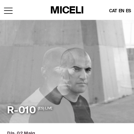
MICELI
CAT
EN
ES
R-010
(ES)  LIVE 
Dis, 02 Maig