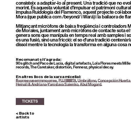
consisteix a adaptar-lo al present. Una tradició que no evo
morint. És aquesta voluntat d’impulsar el patrimoni cultura
impulsa Ruidología del Flamenco, aquest projecte col·laborat
Mora (que publica com /beyond/ i Wará) i la bailaora de fl
Mitjançant micròfons de baixa freqüència i controladors MIDI
de Morales, juntament amb micròfons de contacte sota el te
genera sons que manipula en temps real amb samples i soroll 
és una fusió, sinó una fricció: el so d’una tradició centenàri
dissol mentre la tecnologia la transforma en alguna cosa n
TICKETS
Recomanat si t'agrada: 
90s glitch and Paco de Lucía, digital artefacts, Lola Flores meets Mille P
records, The Caretaker, distortion, Fennesz, physical decay.
En altres llocs de la xarxa micelial:
ffoorreevveerrmmoorree
, 
FUJI||||||||||TA
, 
Umbráfono
, 
Concepción Huerta 
Heinali & Andriana-Yaroslava Saienko
, 
Abul Mogard
.
< Back to 
artists