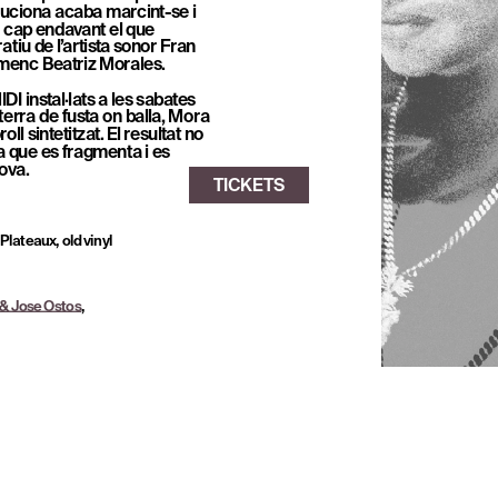
luciona acaba marcint-se i 
TICKETS
l cap endavant el que 
iu de l’artista sonor Fran 
amenc Beatriz Morales.
 instal·lats a les sabates 
rra de fusta on balla, Mora 
sintetitzat. El resultat no 
a que es fragmenta i es 
ova.
lateaux, old vinyl 
& Jose Ostos
, 