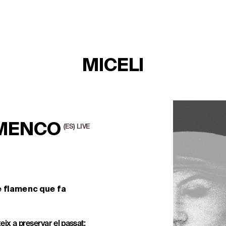
MICELI
AMENCO
(ES)  LIVE 
 flamenc que fa 
eix a preservar el passat: 