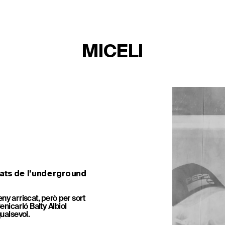
MICELI
ats de l’underground 
ny arriscat, però per sort 
enicarló Balty Albiol 
qualsevol.
TICKETS