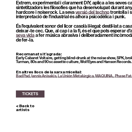
Extrem, experimental i clarament DIY, aplica a les seves cai
sintetitzadors les filosofies que ha desenvolupat durant an
hardcore i noiserock. La seva 
versió del techno
 trontolla i 
interpretació de l’industrial és alhora psicodèlica i punk.
És l’equivalent sonor del licor casolà il·legal: destil·lat a casa
deixar-te cec. Que, al cap i a la fi, és el que pots esperar d’
seva vida
 a fer música abrasiva i deliberadament incòmoda
de fer-la.
TICKETS
Recomanat si t'agrada: 
Early Cabaret Voltaire, getting blind-drunk at the noise show, SPK, bro
Turman, 80s and 90s cassette culture, Wolf Eyes and Hanson Records.
En altres llocs de la xarxa micelial:
Bad Pad
, 
Iannis Anisakis
, 
La Unión Metalúrgica
, 
MAQUINA.
, 
Phase Fat
< Back to 
artists