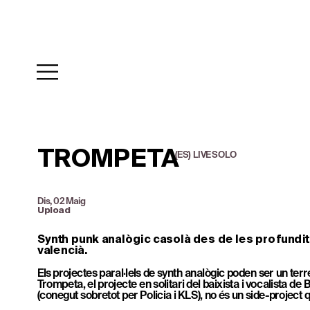
TROMPETA
(ES)  LIVE SOLO
Dis, 02 Maig
Upload
Synth punk analògic casolà des de les profundit
valencià.
Els projectes paral·lels de synth analògic poden ser un terre
Trompeta, el projecte en solitari del baixista i vocalista de B
(conegut sobretot per Policia i KLS), no és un side-project 