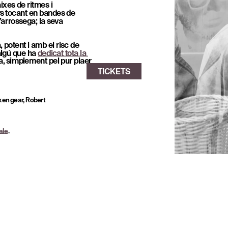
xes de ritmes i 
ys tocant en bandes de 
s’arrossega; la seva 
, potent i amb el risc de 
algú que ha 
dedicat tota la 
, simplement pel pur plaer 
ken gear, Robert 
ale
.