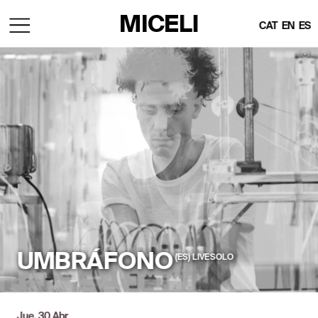
MICELI
CAT
EN
ES
UMBRÁFONO
(ES)  LIVE SOLO
Jue, 30 Abr