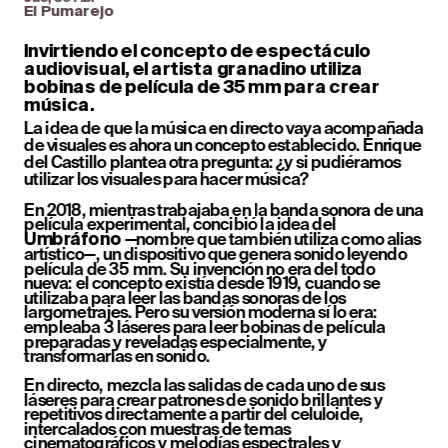
El Pumarejo
Invirtiendo el concepto de espectáculo 
audiovisual, el artista granadino utiliza 
bobinas de película de 35 mm para crear 
música.
La idea de que la música en directo vaya acompañada 
de visuales es ahora un concepto establecido. Enrique 
del Castillo plantea otra pregunta: ¿y si pudiéramos 
utilizar los visuales para hacer música?
En 2018, mientras trabajaba en la banda sonora de una 
película experimental, concibió la idea del 
 —nombre que también utiliza como alias 
Umbráfono
artístico—, un dispositivo que genera sonido leyendo 
película de 35 mm. Su invención no era del todo 
nueva: el concepto existía desde 1919, cuando se 
utilizaba para leer las bandas sonoras de los 
largometrajes. Pero su versión moderna sí lo era: 
empleaba 3 láseres para leer bobinas de película 
preparadas y reveladas especialmente, y 
transformarlas en sonido.
En directo, mezcla las salidas de cada uno de sus 
láseres para crear patrones de sonido brillantes y 
repetitivos directamente a partir del celuloide, 
intercalados con muestras de temas 
cinematográficos y melodías espectrales y 