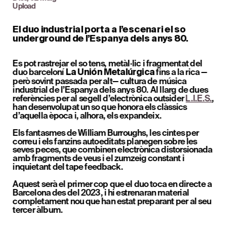
Upload
El duo industrial porta a l’escenari el so 
underground de l’Espanya dels anys 80.
Es pot rastrejar el so tens, metàl·lic i fragmentat del 
duo barceloní 
 fins a la rica —
La Unión Metalúrgica
però sovint passada per alt— cultura de música 
industrial de l’Espanya dels anys 80. Al llarg de dues 
referències per al segell d’electrònica outsider 
L.I.E.S.
, 
han desenvolupat un so que honora els clàssics 
d’aquella època i, alhora, els expandeix.
Els fantasmes de William Burroughs, les cintes per 
correu i els fanzins autoeditats planegen sobre les 
seves peces, que combinen electrònica distorsionada 
amb fragments de veus i el zumzeig constant i 
inquietant del tape feedback.
Aquest serà el primer cop que el duo toca en directe a 
Barcelona des del 2023, i hi estrenaran material 
completament nou que han estat preparant per al seu 
tercer àlbum.