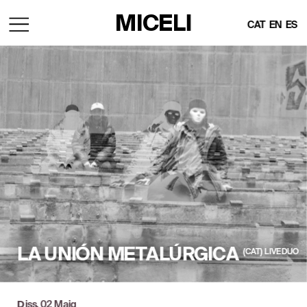
MICELI
CAT
EN
ES
LA UNIÓN METALÚRGICA
(CAT)  LIVE DUO
iss, 02 Maig
D