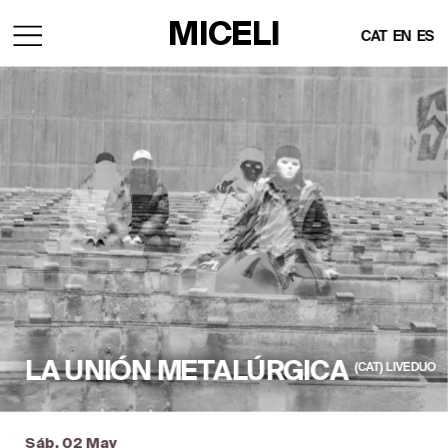
MICELI
CAT
EN
ES
LA UNIÓN METALÚRGICA
(CAT)  LIVE DUO
Sáb, 02 May