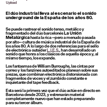
Upload
El dúo industrial lleva al escenario el sonido 
underground de la España de los años 80.
Se puede rastrear el sonido tenso, metálico y 
fragmentado del dúo barcelonés 
La Unión 
 hasta la rica —pero a menudo pasada 
Metalúrgica
por alto— cultura de música industrial de la España de 
los años 80. A lo largo de dos referencias para el sello 
de electrónica outsider 
L.I.E.S.
, han desarrollado un 
sonido que honra a los clásicos de aquella época y, al 
mismo tiempo, los expande.
Los fantasmas de William Burroughs, las cintas por 
correo y los fanzines autoeditados planean sobre sus 
piezas, que combinan electrónica distorsionada con 
fragmentos de voces y el zumbido constante e 
inquietante del tape feedback.
Esta será la primera vez que el dúo actúe en directo en 
Barcelona desde 2023, y estrenarán material 
completamente nuevo que han estado preparando 
para su tercer álbum.